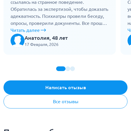
ссылаясь на странное поведение.
С
Обратилась за экспертизой, чтобы доказать
у
адекватность. Психиатры провели беседу,
в
опросы, проверили документы. Все прошло
н
корректно и спокойно. Заключение
Читать далее
д
Ч
показало, что я полностью вменяема. Это
В
Анатолия, 48 лет
помогло отстоять свои права. Спасибо за
ф
17 Февраля, 2026
честность и профессиональный подход.
с
Написать отызыв
Все отзывы