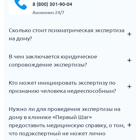
8 (800) 301-90-04
Анонимно 24/7
Сколько стоит психиатрическая экспертиза
на дому?
Цена зависит от нескольких факторов: характер
В чем заключается юридическое
исследования (однородное, комплексное,
сопровождение экспертизы?
единоличное, комиссионное); цели экспертизы,
количества представленных на анализ вопросов;
В клинике «Первый Шаг» вы может заключить
Кто может инициировать экспертизу по
район проживания подэкспертного. Точную
договор с адвокатом для представление ваших
признанию человека недееспособным?
стоимость услуг уточняйте на круглосуточной
интересов на психиатрической экспертизе, в суде.
горячей линии или на сайте клиники.
Наши эксперты выступают в качестве свидетелей
Подать заявление судье о назначении СПЭ могут
Нужно ли для проведения экспертизы на
на судебном слушании. Оказываем
(согласно ст. 281 ГПК РФ): члены семьи,
дому в клинике «Первый Шаг»
информационное сопровождение: оценим
проживающие совместно с лицом, в отношении
предоставить медицинскую справку, о том,
перспективы дела, целесообразность назначения
которого возбуждается дело об ограничении
что подэкспертный не может лично
экспертизы; поможем составить вопросы
гражданских прав; близкие родственники (дети,