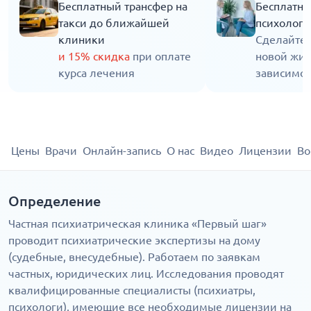
Бесплатный трансфер на
Бесплатна
такси до ближайшей
психолога
клиники
Сделайте 
и 15% скидка
при оплате
новой жиз
курса лечения
зависимос
Цены
Врачи
Онлайн-запись
О нас
Видео
Лицензии
Во
Определение
Частная психиатрическая клиника «Первый шаг»
проводит психиатрические экспертизы на дому
(судебные, внесудебные). Работаем по заявкам
частных, юридических лиц. Исследования проводят
квалифицированные специалисты (психиатры,
психологи), имеющие все необходимые лицензии на