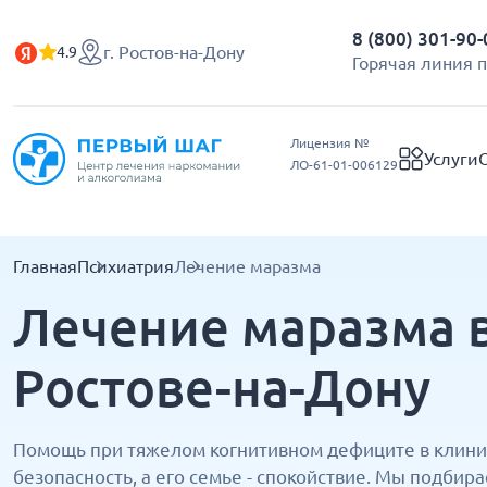
8 (800) 301-90-
г. Ростов-на-Дону
4.9
Горячая линия 
Лицензия №
Услуги
ЛО-61-01-006129
Главная
Психиатрия
Лечение маразма
Лечение маразма в
Ростове-на-Дону
Помощь при тяжелом когнитивном дефиците в клини
безопасность, а его семье - спокойствие. Мы подби