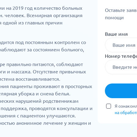
ии на 2019 год количество больных
Оставьте зая
н. человек. Всемирная организация
помощи
я одной из главных причин
Ваше имя
одится под постоянным контролем со
наблюдают за состоянием больного,
Номер телеф
аре правильно питаются, соблюдают
ги и массажа. Отсутствие привычных
истема восстанавливается.
ения пациенты проживают в просторных
улярная уборка и смена белья.
ческих нарушений родственникам
Я ознакомл
 поддержка, проводятся консультации и
на обрабо
ошения с пациентом улучшаются.
ностью анонимное лечение у женщин и