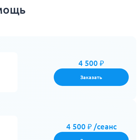
омощь
4 500 ₽
Заказать
4 500 ₽ /сеанс