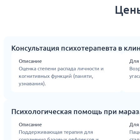
Цены
Консультация психотерапевта в кли
Описание
Для
Оценка степени распада личности и
Воз
когнитивных функций (памяти,
угас
узнавания).
Психологическая помощь при мара
Описание
Для
Поддерживающая терапия для
Паци
сохранения базовых рефлексов и
стад