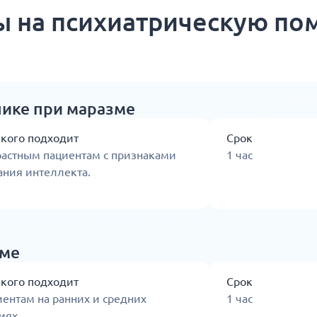
 на психиатрическую п
нике при маразме
 кого подходит
Срок
растным пациентам с признаками
1 час
ания интеллекта.
зме
 кого подходит
Срок
ентам на ранних и средних
1 час
иях.