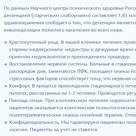
По данным Научного центра психического здоровья Росс
деменцией (старческим слабоумием) составляет 1,85 мл
здравоохранения сообщает о том, что деменция являетс
инвалидизации пожилого населения во всем мире.
Круглосуточный уход. В нашей клинике лечение пров
стороны медперсонала: медсестры и дежурные врачи 
приемом медикаментов и прохождением процедур.
Восстановление нервной системы. Больные в стацион
распорядок дня, занимаются ЛФК, посещают сеансы йо
стрессовых факторов способствует тому, что нервная с
Комфорт. В процессе прохождения стационарного леч
палатах, рассчитанных на 1-3 человек. Проводится рег
Помощь семье. При комплексном лечении маразмати
пациентов оказывается комплексная психологическая
психотерапевтические сеансы семейной терапии. Отн
Конфиденциальность. Мы гарантируем пациентам пол
мужчин. Пациенты на учет не ставятся.